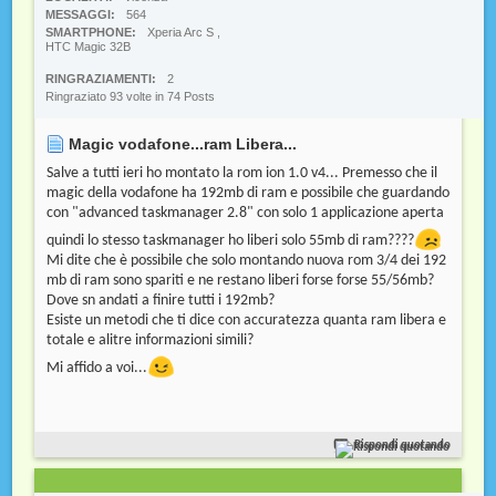
MESSAGGI
564
SMARTPHONE
Xperia Arc S ,
HTC Magic 32B
RINGRAZIAMENTI
2
Ringraziato 93 volte in 74 Posts
Magic vodafone...ram Libera...
Salve a tutti ieri ho montato la rom ion 1.0 v4... Premesso che il
magic della vodafone ha 192mb di ram e possibile che guardando
con "advanced taskmanager 2.8" con solo 1 applicazione aperta
quindi lo stesso taskmanager ho liberi solo 55mb di ram????
Mi dite che è possibile che solo montando nuova rom 3/4 dei 192
mb di ram sono spariti e ne restano liberi forse forse 55/56mb?
Dove sn andati a finire tutti i 192mb?
Esiste un metodi che ti dice con accuratezza quanta ram libera e
totale e alitre informazioni simili?
Mi affido a voi...
Rispondi quotando