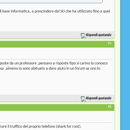
di base informatica, a prescindere dal SO che ha utilizzato fino a quel
Rispondi quotando
#5
poste da un professore ,pensavo a risposte tipo si carino la conosco
sa ,almeno io sono abituato a dare aiuto in un forum se uno lo
Rispondi quotando
#6
e il traffico del proprio telefono (shark for root).