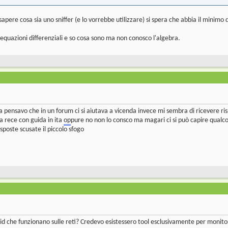
apere cosa sia uno sniffer (e lo vorrebbe utilizzare) si spera che abbia il minimo 
 equazioni differenziali e so cosa sono ma non conosco l'algebra.
a pensavo che in un forum ci si aiutava a vicenda invece mi sembra di ricevere ris
a rece con guida in ita
op
pure no non lo consco ma magari ci si può capire qualco
sposte scusate il piccolo sfogo
id che funzionano sulle reti? Credevo esistessero tool esclusivamente per monitorar