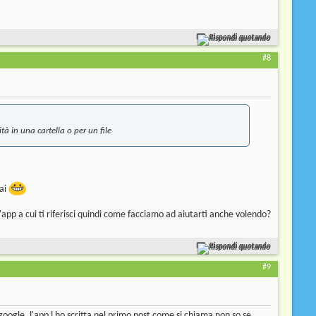
Rispondi quotando
#8
 in una cartella o per un file
sai
pp a cui ti riferisci quindi come facciamo ad aiutarti anche volendo?
Rispondi quotando
#9
google ,l'app l ho scritta nel primo post come si chiama non so se