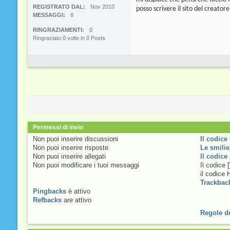
REGISTRATO DAL
Nov 2010
posso scrivere il sito del creator
MESSAGGI
8
RINGRAZIAMENTI
0
Ringraziato 0 volte in 0 Posts
Permessi di invio
Non puoi
inserire discussioni
Il codice
Non puoi
inserire risposte
Le smilie
Non puoi
inserire allegati
Il codice
Non puoi
modificare i tuoi messaggi
Il codice
il codice
Trackbac
Pingbacks
è
attivo
Refbacks
are
attivo
Regole d