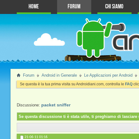
Home
Forum
Chi Siamo
Forum
Android in Generale
Le Applicazioni per Android
Se questa è la tua prima visita su Androidiani.com, controlla le
FAQ
clic
packet sniffer
Discussione:
Se questa discussione ti è stata utile, ti preghiamo di lascia
21-06-11
01:16