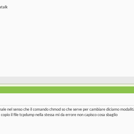
atalk
ale nel senso che il comando chmod so che serve per cambiare diciamo modalità 
 copio il file tcpdump nella stessa mi da errore non capisco cosa sbaglio