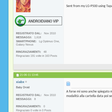
Sent from my LG-P500 using Tap
REGISTRATO DAL
Nov 2010
MESSAGGI
1,618
SMARTPHONE
Lg Optimus One,
Galaxy Nexus
RINGRAZIAMENTI
48
Ringraziato 191 volte in 163 Posts
21-06-11
13:46
xiabx
Baby Droid
A forse mi sono anche spiegato m
REGISTRATO DAL
Nov 2010
modalità alla cartella data poi se
MESSAGGI
8
RINGRAZIAMENTI
0
Ringraziato 0 volte in 0 Posts