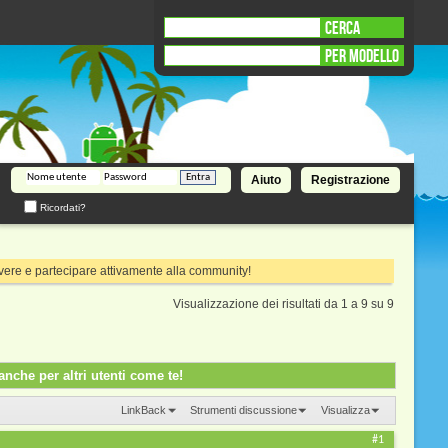
CERCA
PER MODELLO
Aiuto
Registrazione
Ricordati?
rivere e partecipare attivamente alla community!
Visualizzazione dei risultati da 1 a 9 su 9
nche per altri utenti come te!
LinkBack
Strumenti discussione
Visualizza
#1