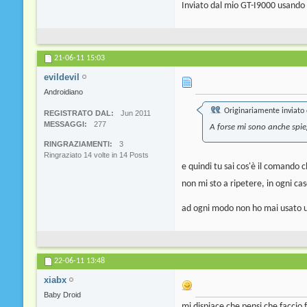
Inviato dal mio GT-I9000 usando
21-06-11
15:03
evildevil
Androidiano
Originariamente inviato
REGISTRATO DAL
Jun 2011
MESSAGGI
277
A forse mi sono anche spie
RINGRAZIAMENTI
3
Ringraziato 14 volte in 14 Posts
e quindi tu sai cos'è il comando
non mi sto a ripetere, in ogni caso
ad ogni modo non ho mai usato un
22-06-11
13:48
xiabx
Baby Droid
mi dispiace che pensi che faccio 