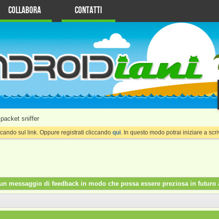
Collabora
Contatti
packet sniffer
cando sul link. Oppure registrati cliccando
qui
. In questo modo potrai iniziare a sc
re un messaggio di feedback in modo che possa essere preziosa in futuro a