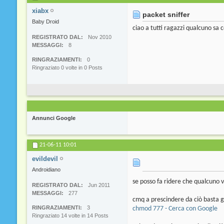
xiabx
packet sniffer
Baby Droid
ciao a tutti ragazzi qualcuno sa
REGISTRATO DAL
Nov 2010
MESSAGGI
8
RINGRAZIAMENTI
0
Ringraziato 0 volte in 0 Posts
Annunci Google
21-06-11
10:01
evildevil
Androidiano
se posso fa ridere che qualcuno 
REGISTRATO DAL
Jun 2011
MESSAGGI
277
cmq a prescindere da ciò basta g
RINGRAZIAMENTI
3
chmod 777 - Cerca con Google
Ringraziato 14 volte in 14 Posts