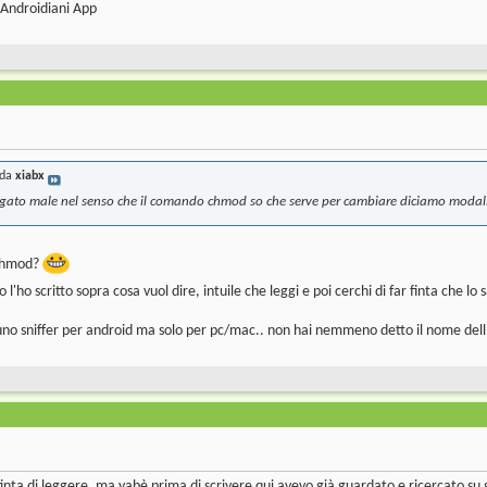
 Androidiani App
 da
xiabx
gato male nel senso che il comando chmod so che serve per cambiare diciamo modalità
 chmod?
 l'ho scritto sopra cosa vuol dire, intuile che leggi e poi cerchi di far finta che lo 
o sniffer per android ma solo per pc/mac.. non hai nemmeno detto il nome dell'a
finta di leggere ,ma vabè prima di scrivere qui avevo già guardato e ricercato su 