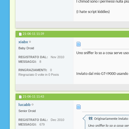
I chmod sono i permessi nulla più
(I hate script kiddies)
21-06-11
11:39
xiabx
Baby Droid
Uno sniffer lo so a cosa serve us
REGISTRATO DAL
Nov 2010
MESSAGGI
8
RINGRAZIAMENTI
0
Inviato dal mio GT-I9000 usando
Ringraziato 0 volte in 0 Posts
21-06-11
11:43
lucabb
Senior Droid
Originariamente inviato
REGISTRATO DAL
Dec 2010
MESSAGGI
679
Uno sniffer lo so a cosa se