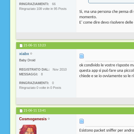
RINGRAZIAMENTI
66
Ringraziato 108 volte in 95 Posts
Si, ma una persona che pensa di s
momento.
E' come dire devo risolvere delle
21-06-11
13:23
xiabx
Baby Droid
ok condivido le vostre risposte m
REGISTRATO DAL
Nov 2010
questa app si può fare una piccol
MESSAGGI
8
chiede e se io ovviamente so le ri
RINGRAZIAMENTI
0
Ringraziato 0 volte in 0 Posts
21-06-11
13:41
Cosmogenesis
Esistono packet sniffer per andro