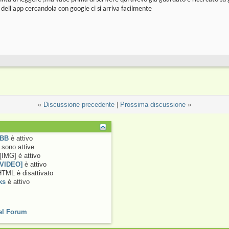
e dell'app cercandola con google ci si arriva facilmente
«
Discussione precedente
|
Prossima discussione
»
 BB
è
attivo
sono attive
[IMG] è
attivo
[VIDEO]
è
attivo
 HTML è
disattivato
ks
è
attivo
el Forum