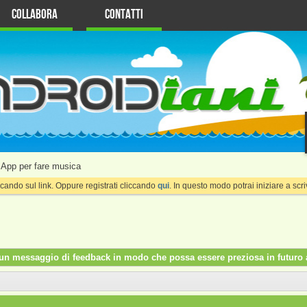
Collabora
Contatti
App per fare musica
cando sul link. Oppure registrati cliccando
qui
. In questo modo potrai iniziare a sc
re un messaggio di feedback in modo che possa essere preziosa in futuro a