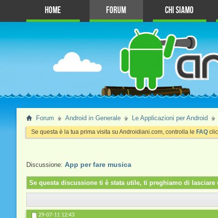
Home
Forum
Chi Siamo
Forum
Android in Generale
Le Applicazioni per Android
Se questa è la tua prima visita su Androidiani.com, controlla le
FAQ
clic
App per fare musica
Discussione:
Se questa discussione ti è stata utile, ti preghiamo di lascia
29-07-11
12:43