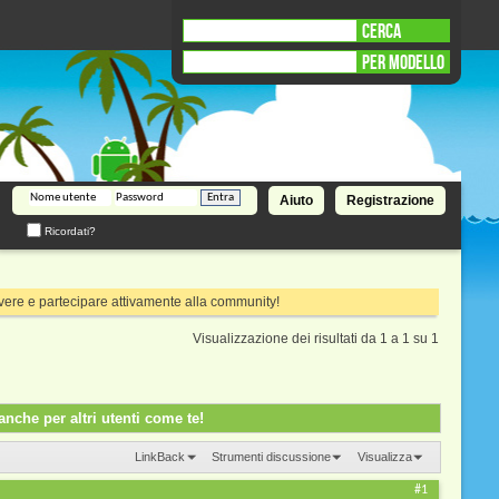
CERCA
PER MODELLO
Aiuto
Registrazione
Ricordati?
rivere e partecipare attivamente alla community!
Visualizzazione dei risultati da 1 a 1 su 1
nche per altri utenti come te!
LinkBack
Strumenti discussione
Visualizza
#1