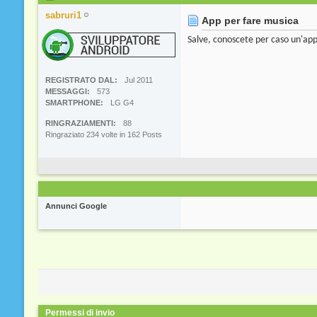
sabruri1
App per fare musica
Salve, conoscete per caso un'app
REGISTRATO DAL
Jul 2011
MESSAGGI
573
SMARTPHONE
LG G4
RINGRAZIAMENTI
88
Ringraziato 234 volte in 162 Posts
Annunci Google
Permessi di invio