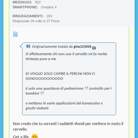
MESSAGGI
822
SMARTPHONE
Oneplus X
RINGRAZIAMENTI
263
Ringraziato 39 volte in 37 Posts
Originariamente inviato da
gino123456
Si effetivamente chi non usa il cervello mi fa molta
tristezza pure a me
IO VOGLIO SOLO CAPIRE IL PERCHè NON CI
SONOOOOOOOOOOO
è solo una questione di perbenismo ?? controllo per i
bambini ??
e mettano le varie applicazioni del kamasutra e
giochi violenti
Non credo che tu vorresti i suddetti sfondi per mettere in moto il
cervello.
Get a life.