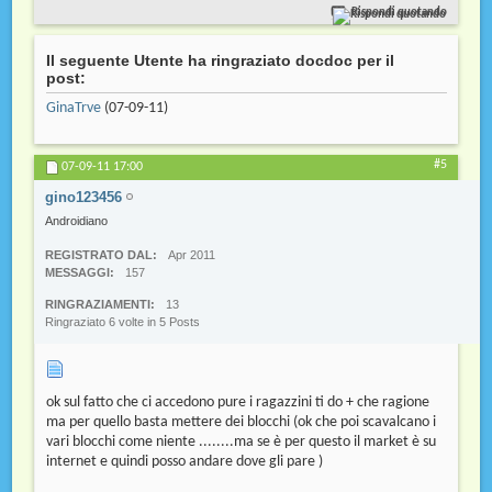
Rispondi quotando
Il seguente Utente ha ringraziato docdoc per il
post:
GinaTrve
(07-09-11)
#5
07-09-11
17:00
gino123456
Androidiano
REGISTRATO DAL
Apr 2011
MESSAGGI
157
RINGRAZIAMENTI
13
Ringraziato 6 volte in 5 Posts
ok sul fatto che ci accedono pure i ragazzini ti do + che ragione
ma per quello basta mettere dei blocchi (ok che poi scavalcano i
vari blocchi come niente ........ma se è per questo il market è su
internet e quindi posso andare dove gli pare )