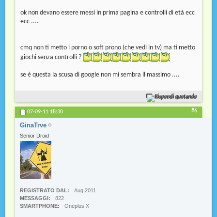
ok non devano essere messi in prima pagina e controlli di età ecc
ecc ....
cmq non ti metto i porno o soft prono (che vedi in tv) ma ti metto
giochi senza controlli ?
se è questa la scusa di google non mi sembra il massimo ....
Rispondi quotando
#6
07-09-11
18:30
GinaTrve
Senior Droid
REGISTRATO DAL
Aug 2011
MESSAGGI
822
SMARTPHONE
Oneplus X