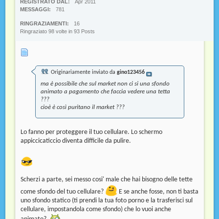
REGISTRATO DAL
Apr 2011
MESSAGGI
781
RINGRAZIAMENTI
16
Ringraziato 98 volte in 93 Posts
Originariamente inviato da
gino123456
ma è possibile che sul market non ci si una sfondo
animato a pagamento che faccia vedere una tetta
???
cioè è così puritano il market ???
Lo fanno per proteggere il tuo cellulare. Lo schermo
appiccicaticcio diventa difficile da pulire.
Scherzi a parte, sei messo cosi' male che hai bisogno delle tette
come sfondo del tuo cellulare?
E se anche fosse, non ti basta
uno sfondo statico (ti prendi la tua foto porno e la trasferisci sul
cellulare, impostandola come sfondo) che lo vuoi anche