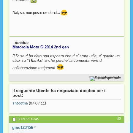
animato?..
Dai, su, non posso crederci...
- docdoc -
Motorola Moto G 2014 2nd gen
PS: se ti ho dato una risposta che ti e' stata utile, e' gradito un
click su "
Thanks
" anche perche' la comunita' vive di
collaborazione reciproca!
Rispondi quotando
Il seguente Utente ha ringraziato docdoc per il
post:
antootna
(07-09-11)
#3
07-09-11
15:46
gino123456