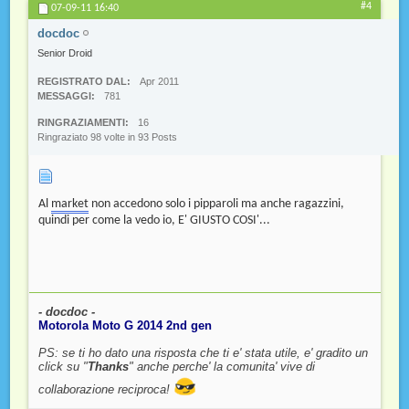
#4
07-09-11
16:40
docdoc
Senior Droid
REGISTRATO DAL
Apr 2011
MESSAGGI
781
RINGRAZIAMENTI
16
Ringraziato 98 volte in 93 Posts
Al
market
non accedono solo i pipparoli ma anche ragazzini,
quindi per come la vedo io, E' GIUSTO COSI'...
- docdoc -
Motorola Moto G 2014 2nd gen
PS: se ti ho dato una risposta che ti e' stata utile, e' gradito un
click su "
Thanks
" anche perche' la comunita' vive di
collaborazione reciproca!