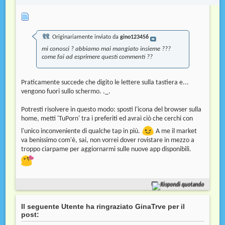
Originariamente inviato da
gino123456
mi conosci ? abbiamo mai mangiato insieme ???
come fai ad esprimere questi commenti ??
Praticamente succede che digito le lettere sulla tastiera e...
vengono fuori sullo schermo. ._.
Potresti risolvere in questo modo: sposti l'icona del browser sulla
home, metti 'TuPorn' tra i preferiti ed avrai ciò che cerchi con
l'unico inconveniente di qualche tap in più.
A me il market
va benissimo com'è, sai, non vorrei dover rovistare in mezzo a
troppo ciarpame per aggiornarmi sulle nuove app disponibili.
Rispondi quotando
Il seguente Utente ha ringraziato GinaTrve per il
post: