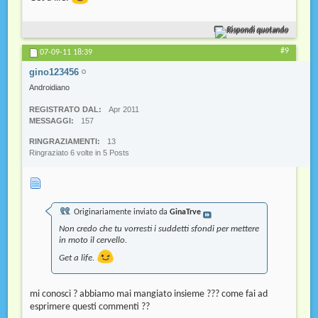
Rispondi quotando
#9
07-09-11
18:39
gino123456
Androidiano
REGISTRATO DAL
Apr 2011
MESSAGGI
157
RINGRAZIAMENTI
13
Ringraziato 6 volte in 5 Posts
Originariamente inviato da
GinaTrve
Non credo che tu vorresti i suddetti sfondi per mettere
in moto il cervello.
Get a life.
mi conosci ? abbiamo mai mangiato insieme ??? come fai ad
esprimere questi commenti ??