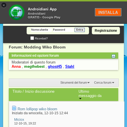
×
Androidiani
Androidiani App
INSTALLA
Androidiani
GRATIS - Google Play
Registrazione
Ricordati?
Forum:
Modding Wiko Bloom
Informazioni ed opzioni forum
Moderatori di questo forum
Anna
megthebest
ghost45
Stahl
Strumenti del forum
Cerca forum
Titolo
/
Inizio discussione
Ultimo
messaggio da
Rom lollipop wiko bloom
Iniziato da
wnocella
‎, 12-10-15 12:44
Miciox
12-10-15,
19:22