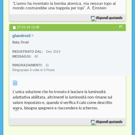
“L’uomo ha inventato la bomba atomica, ma nessun topo al
mondo costruirebbe una trappola per topi”. A. Einstein
Rispondi quotando
#5
27-01-24
12:48
glandroid
Baby Droid
REGISTRATO DAL
Dec 2014
MESSAGGI
40
RINGRAZIAMENTI
11
Ringraziato 0 volte in 0 Posts
L’unica soluzione che ho trovato è lasciare la luminosità
adattativa abilitata, altrimenti la luminosità non rimane sul
valore impostato e, quando si verifica il calo come descritto
s
op
ra, bisogna spegnere e riaccendere lo schermo.
Rispondi quotando