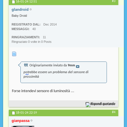
#3
16-01-24
12:51
glandroid
Baby Droid
REGISTRATO DAL
Dec 2014
MESSAGGI
40
RINGRAZIAMENTI
11
Ringraziato 0 volte in 0 Posts
Originariamente inviato da
9mm
p
ot
rebbe essere un problema del sensore di
prossimità
Forse intendevi sensore di luminosità ...
Rispondi quotando
#4
18-01-24
22:19
gianpassa