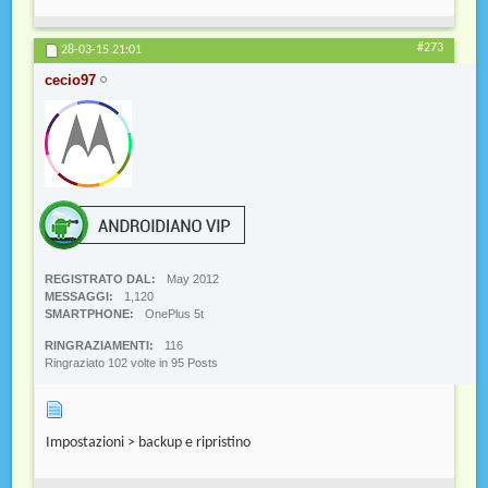
#273
28-03-15
21:01
cecio97
REGISTRATO DAL
May 2012
MESSAGGI
1,120
SMARTPHONE
OnePlus 5t
RINGRAZIAMENTI
116
Ringraziato 102 volte in 95 Posts
Impostazioni > backup e ripristino