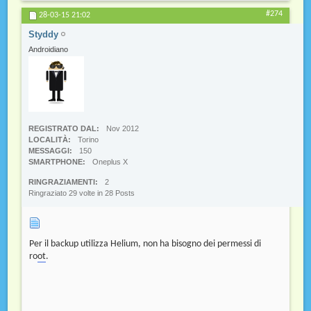
#274
28-03-15
21:02
Styddy
Androidiano
REGISTRATO DAL
Nov 2012
LOCALITÀ
Torino
MESSAGGI
150
SMARTPHONE
Oneplus X
RINGRAZIAMENTI
2
Ringraziato 29 volte in 28 Posts
Per il backup utilizza Helium, non ha bisogno dei permessi di
ro
ot
.