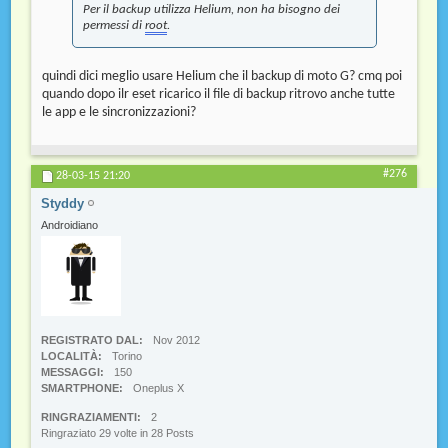
Per il backup utilizza Helium, non ha bisogno dei
permessi di
root
.
quindi dici meglio usare Helium che il backup di moto G? cmq poi
quando dopo ilr eset ricarico il file di backup ritrovo anche tutte
le app e le sincronizzazioni?
#276
28-03-15
21:20
Styddy
Androidiano
REGISTRATO DAL
Nov 2012
LOCALITÀ
Torino
MESSAGGI
150
SMARTPHONE
Oneplus X
RINGRAZIAMENTI
2
Ringraziato 29 volte in 28 Posts