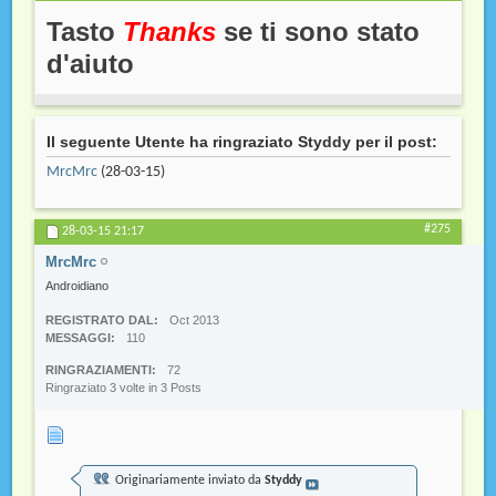
Tasto
Thanks
se ti sono stato
d'aiuto
Il seguente Utente ha ringraziato Styddy per il post:
MrcMrc
(28-03-15)
#275
28-03-15
21:17
MrcMrc
Androidiano
REGISTRATO DAL
Oct 2013
MESSAGGI
110
RINGRAZIAMENTI
72
Ringraziato 3 volte in 3 Posts
Originariamente inviato da
Styddy