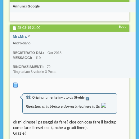
Annunci Google
#272
28-03-15
21:00
MrcMrc
Androidiano
REGISTRATO DAL
Oct 2013
MESSAGGI
110
RINGRAZIAMENTI
72
Ringraziato 3 volte in 3 Posts
Originariamente inviato da
Styddy
Ripristino di fabbrica e dovresti risolvere tutto
ok mi direste i passaggi da fare? cioe con cosa fare il backup,
come fare il reset ecc (anche a gradi linee).
Grazie!