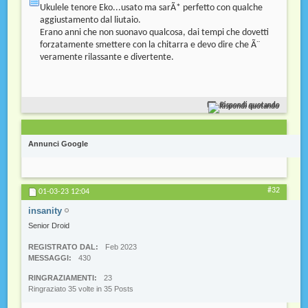
Ukulele tenore Eko...usato ma sarÃ* perfetto con qualche
aggiustamento dal liutaio.
Erano anni che non suonavo qualcosa, dai tempi che dovetti
forzatamente smettere con la chitarra e devo dire che Ã¨
veramente rilassante e divertente.
Rispondi quotando
Annunci Google
#32
01-03-23
12:04
insanity
Senior Droid
REGISTRATO DAL
Feb 2023
MESSAGGI
430
RINGRAZIAMENTI
23
Ringraziato 35 volte in 35 Posts