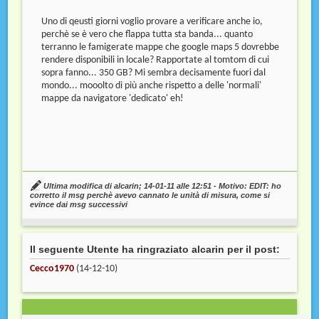
Uno di qeusti giorni voglio provare a verificare anche io,
perchè se è vero che flappa tutta sta banda... quanto
terranno le famigerate mappe che google maps 5 dovrebbe
rendere disponibili in locale? Rapportate al tomtom di cui
sopra fanno... 350 GB? Mi sembra decisamente fuori dal
mondo... mooolto di più anche rispetto a delle 'normali'
mappe da navigatore 'dedicato' eh!
Ultima modifica di alcarin; 14-01-11 alle
12:51
- Motivo:
EDIT: ho
corretto il msg perchè avevo cannato le unità di misura, come si
evince dai msg successivi
Il seguente Utente ha ringraziato alcarin per il post:
Cecco1970
(14-12-10)