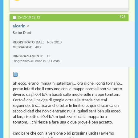
#23
15-12-10
12:12
alcarin
Senior Droid
REGISTRATO DAL
Nov 2010
MESSAGGI
483
RINGRAZIAMENTI
12
Ringraziato 40 volte in 37 Posts
ah ecco, erano immagini satellitari... ora sì che i conti tornano...
penso infatti che il consumo con le mappe normali non sia tanto
diverso dagli 0,4 b/km basati sulle medie sulle mappe tomtom.
Certo è che il naviga di google oltre alla strada che stai
seguendo, ti scarica anche tutte le limitrofe: quindi scarica un
sacco di dati che non c'entrano nulla, quindi sarà ben più esoso,
al km, rispetto ai 0,4 b/km ipotizzabili dalla mappatura
tomtom... chi riesce a fare una o due prove è ben accetto.
cmq pare che con la versione 5 (di prossima uscita) avremo