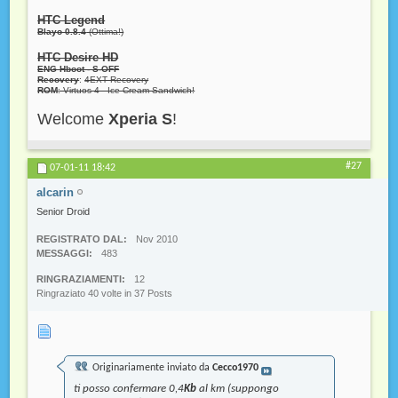
HTC Legend
Blayo 0.8.4
(Ottima!)
HTC Desire HD
ENG Hboot - S-OFF
Recovery
:
4EXT Recovery
ROM
: Virtuos 4 - Ice Cream Sandwich!
Welcome
Xperia S
!
#27
07-01-11
18:42
alcarin
Senior Droid
REGISTRATO DAL
Nov 2010
MESSAGGI
483
RINGRAZIAMENTI
12
Ringraziato 40 volte in 37 Posts
Originariamente inviato da
Cecco1970
ti posso confermare 0,4
Kb
al km (suppongo