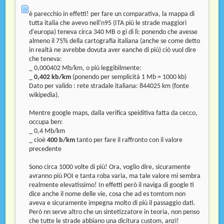
è parecchio in effetti! per fare un comparativa, la mappa di
tutta italia che avevo nell'n95 (ITA più le strade maggiori
d'europa) teneva circa 340 MB o gi di lì: ponendo che avesse
almeno il 75% della cartografia italiana (anche se come detto
in realtà ne avrebbe dovuta aver eanche di più) ciò vuol dire
che teneva:
_ 0,000402 Mb/km, o più leggibilmente:
_
0,402 kb/km
(ponendo per semplicità 1 Mb = 1000 kb)
Dato per valido : rete stradale italiana: 844025 km (fonte
wikipedia).
Mentre google maps, dalla verifica speiditiva fatta da cecco,
occupa ben:
_ 0,4 Mb/km
_ cioè
400 b/km
tanto per fare il raffronto con il valore
precedente
Sono circa 1000 volte di più! Ora, voglio dire, sicuramente
avranno più POI e tanta roba varia, ma tale valore mi sembra
realmente elevatissimo! In effetti però il naviga di google ti
dice anche il nome delle vie, cosa che ad es tomtom non
aveva e sicuramente impegna molto di più il passaggio dati.
Però nn serve altro che un sintetizzatore in teoria, non penso
che tutte le strade abbiano una dicitura custom, anzi!