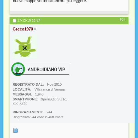
nuove mappe vettoriali ancora più leggere.
#24
17-12-10
16:57
Cecco1970
REGISTRATO DAL
Nov 2010
LOCALITÀ
Villafranca di Verona
MESSAGGI
1,946
SMARTPHONE
XperiaX10,S,Z1c,
Z5c,XZ1c
RINGRAZIAMENTI
244
Ringraziato 544 volte in 468 Posts