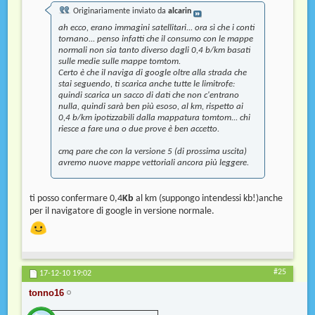
Originariamente inviato da
alcarin
ah ecco, erano immagini satellitari... ora sì che i conti
tornano... penso infatti che il consumo con le mappe
normali non sia tanto diverso dagli 0,4 b/km basati
sulle medie sulle mappe tomtom.
Certo è che il naviga di google oltre alla strada che
stai seguendo, ti scarica anche tutte le limitrofe:
quindi scarica un sacco di dati che non c'entrano
nulla, quindi sarà ben più esoso, al km, rispetto ai
0,4 b/km ipotizzabili dalla mappatura tomtom... chi
riesce a fare una o due prove è ben accetto.
cmq pare che con la versione 5 (di prossima uscita)
avremo nuove mappe vettoriali ancora più leggere.
ti posso confermare 0,4
Kb
al km (suppongo intendessi kb!)anche
per il navigatore di google in versione normale.
#25
17-12-10
19:02
tonno16