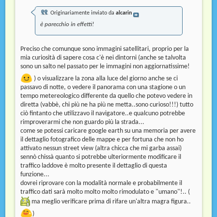
Originariamente inviato da
alcarin
è parecchio in effetti!
Preciso che comunque sono immagini satellitari, proprio per la
mia curiosità di sapere cosa c'è nei dintorni (anche se talvolta
sono un salto nel passato per le immagini non aggiornatissime!
) o visualizzare la zona alla luce del giorno anche se ci
passavo di notte, o vedere il panorama con una stagione o un
tempo metereologico differente da quello che potevo vedere in
diretta (vabbè, chi più ne ha più ne metta..sono curioso!!!) tutto
ciò fintanto che utilizzavo il navigatore..e qualcuno potrebbe
rimproverarmi che non guardo più la strada...
come se potessi caricare google earth su una memoria per avere
il dettaglio fotografico delle mappe e per fortuna che non ho
attivato nessun street view (altra chicca che mi garba assai)
sennò chissà quanto si potrebbe ulteriormente modificare il
traffico laddove è molto presente il dettaglio di questa
funzione...
dovrei riprovare con la modalità normale e probabilmente il
traffico dati sarà molto molto molto rimodulato e "umano"!.. (
ma meglio verificare prima di rifare un'altra magra figura..
)