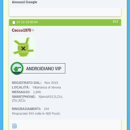
Annunci Google
#22
14-12-10
00:04
Cecco1970
REGISTRATO DAL
Nov 2010
LOCALITÀ
Villafranca di Verona
MESSAGGI
1,946
SMARTPHONE
XperiaX10,S,Z1c,
Z5c,XZ1c
RINGRAZIAMENTI
244
Ringraziato 544 volte in 468 Posts