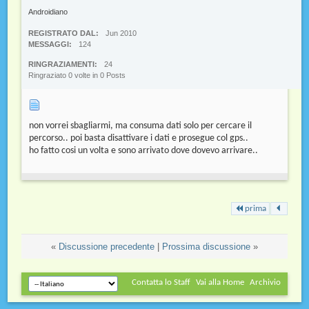
Androidiano
REGISTRATO DAL
Jun 2010
MESSAGGI
124
RINGRAZIAMENTI
24
Ringraziato 0 volte in 0 Posts
non vorrei sbagliarmi, ma consuma dati solo per cercare il
percorso.. poi basta disattivare i dati e prosegue col gps..
ho fatto cosi un volta e sono arrivato dove dovevo arrivare..
prima
«
Discussione precedente
|
Prossima discussione
»
Contatta lo Staff
Vai alla Home
Archivio