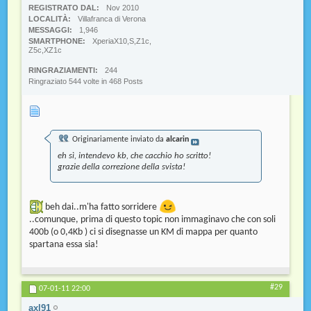
REGISTRATO DAL
Nov 2010
LOCALITÀ
Villafranca di Verona
MESSAGGI
1,946
SMARTPHONE
XperiaX10,S,Z1c,
Z5c,XZ1c
RINGRAZIAMENTI
244
Ringraziato 544 volte in 468 Posts
Originariamente inviato da
alcarin
eh sì, intendevo kb, che cacchio ho scritto!
grazie della correzione della svista!
beh dai..m'ha fatto sorridere
..comunque, prima di questo topic non immaginavo che con soli
400b (o 0,4Kb ) ci si disegnasse un KM di mappa per quanto
spartana essa sia!
#29
07-01-11
22:00
axl91