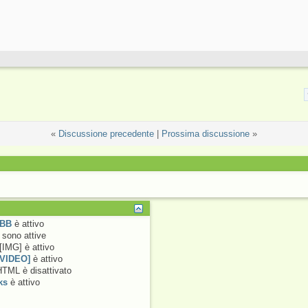
«
Discussione precedente
|
Prossima discussione
»
 BB
è
attivo
sono attive
[IMG] è
attivo
[VIDEO]
è
attivo
 HTML è
disattivato
ks
è
attivo