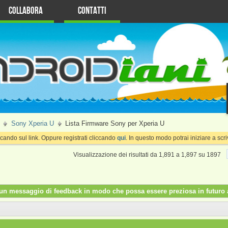
Collabora
Contatti
Sony Xperia U
Lista Firmware Sony per Xperia U
cando sul link. Oppure registrati cliccando
qui
. In questo modo potrai iniziare a sc
Visualizzazione dei risultati da 1,891 a 1,897 su 1897
re un messaggio di feedback in modo che possa essere preziosa in futuro a