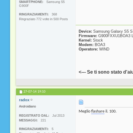
SMARTPHONE
Samsung S5
G900F
RINGRAZIAMENTI
368
Ringraziato 772 volte in 500 Posts
Device:
Samsung Galaxy S5 
Firmware:
G900FXXU1BOA3 L
Kernel:
Stock
Modem:
BOA3
Operatore:
WIND
<--- Se ti sono stato d'ai
27-07-14
19:10
radox
Androidiano
Meglio
flashare
il. 100.
REGISTRATO DAL
Jul 2013
MESSAGGI
221
RINGRAZIAMENTI
5