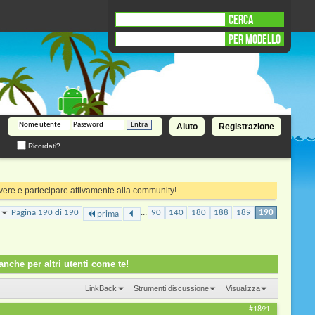
CERCA
PER MODELLO
Aiuto
Registrazione
Ricordati?
rivere e partecipare attivamente alla community!
...
Pagina 190 di 190
90
140
180
188
189
190
prima
nche per altri utenti come te!
LinkBack
Strumenti discussione
Visualizza
#1891