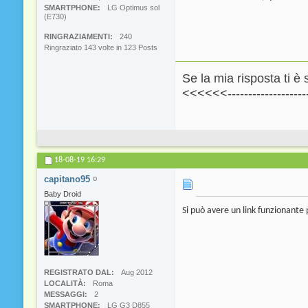
SMARTPHONE
LG Optimus sol
(E730)
RINGRAZIAMENTI
240
Ringraziato 143 volte in 123 Posts
Se la mia risposta ti è 
<<<<<<----------------------
18-08-19
16:29
capitano95
Baby Droid
Si può avere un link funzionante
REGISTRATO DAL
Aug 2012
LOCALITÀ
Roma
MESSAGGI
2
SMARTPHONE
LG G3 D855