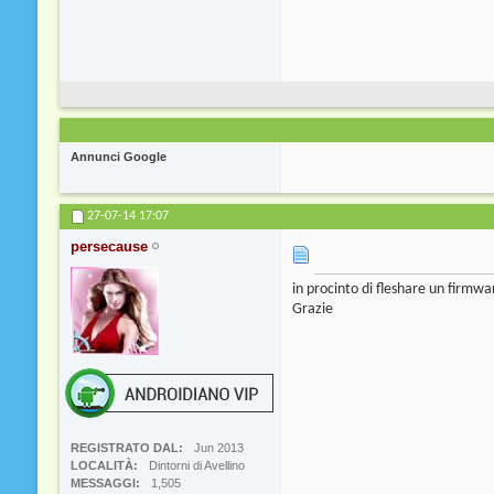
Annunci Google
27-07-14
17:07
persecause
in procinto di fleshare un firmwa
Grazie
REGISTRATO DAL
Jun 2013
LOCALITÀ
Dintorni di Avellino
MESSAGGI
1,505