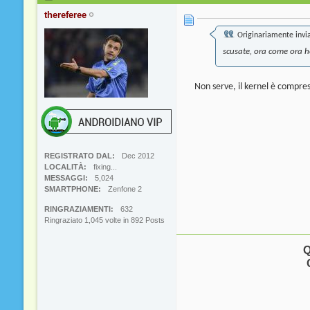
thereferee
Originariamente invi
scusate, ora come ora h
Non serve, il kernel è compreso 
REGISTRATO DAL
Dec 2012
LOCALITÀ
fixing...
MESSAGGI
5,024
SMARTPHONE
Zenfone 2
RINGRAZIAMENTI
632
Ringraziato 1,045 volte in 892 Posts
Q