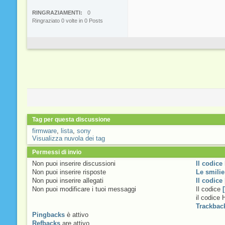
RINGRAZIAMENTI
0
Ringraziato 0 volte in 0 Posts
Tag per questa discussione
firmware
,
lista
,
sony
Visualizza nuvola dei tag
Permessi di invio
Non puoi
inserire discussioni
Il codice
Non puoi
inserire risposte
Le smilie
Non puoi
inserire allegati
Il codice
Non puoi
modificare i tuoi messaggi
Il codice
il codice
Trackbac
Pingbacks
è
attivo
Refbacks
are
attivo