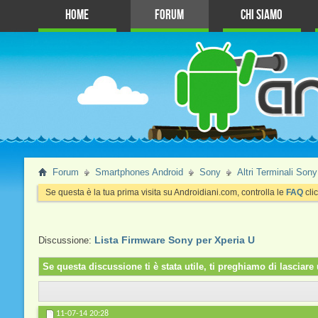
Home
Forum
Chi Siamo
Forum
Smartphones Android
Sony
Altri Terminali Sony
Se questa è la tua prima visita su Androidiani.com, controlla le
FAQ
clic
Lista Firmware Sony per Xperia U
Discussione:
Se questa discussione ti è stata utile, ti preghiamo di lascia
11-07-14
20:28