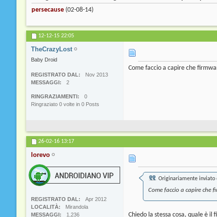
persecause
(02-08-14)
12-12-15
22:05
TheCrazyLost
Baby Droid
Come faccio a capire che firmwar
REGISTRATO DAL
Nov 2013
MESSAGGI
2
RINGRAZIAMENTI
0
Ringraziato 0 volte in 0 Posts
26-02-16
13:17
lorevo
Originariamente inviato
Come faccio a capire che f
REGISTRATO DAL
Apr 2012
LOCALITÀ
Mirandola
Chiedo la stessa cosa, quale è il f
MESSAGGI
1,236