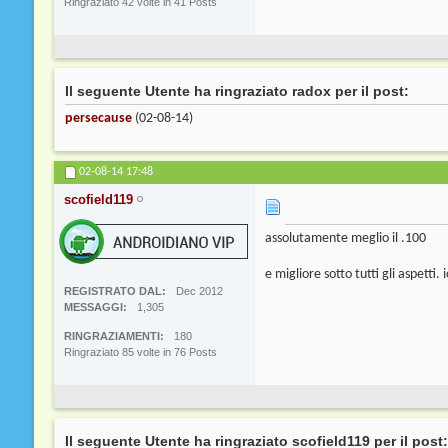
Ringraziato 42 volte in 41 Posts
Il seguente Utente ha ringraziato radox per il post:
persecause
(02-08-14)
02-08-14
17:48
scofield119
assolutamente meglio il .100
e migliore sotto tutti gli aspetti.
REGISTRATO DAL
Dec 2012
MESSAGGI
1,305
RINGRAZIAMENTI
180
Ringraziato 85 volte in 76 Posts
Il seguente Utente ha ringraziato scofield119 per il post: