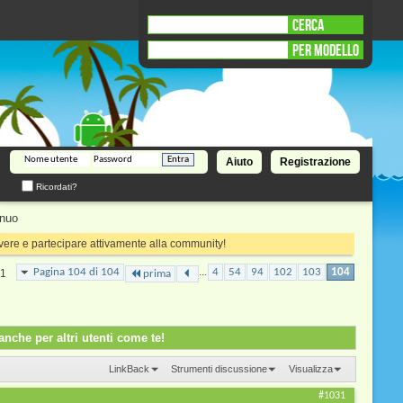
CERCA
PER MODELLO
Aiuto
Registrazione
Ricordati?
inuo
rivere e partecipare attivamente alla community!
...
Pagina 104 di 104
4
54
94
102
103
104
31
prima
nche per altri utenti come te!
LinkBack
Strumenti discussione
Visualizza
#1031