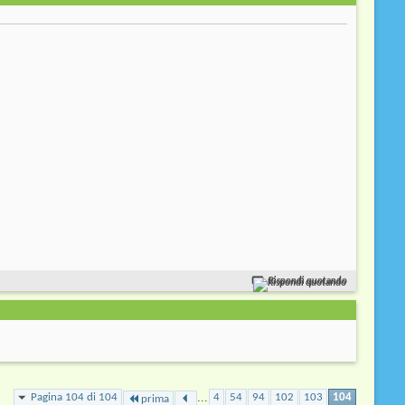
Rispondi quotando
...
Pagina 104 di 104
4
54
94
102
103
104
prima