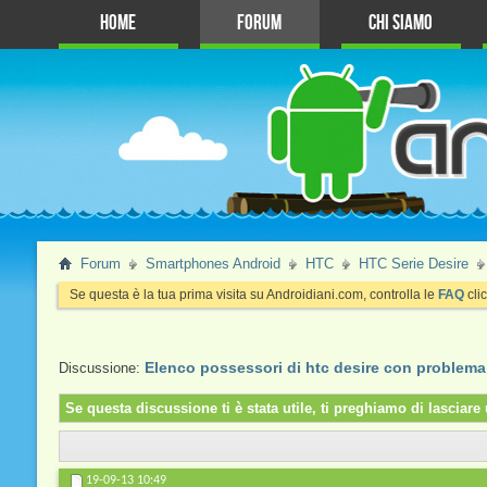
Home
Forum
Chi Siamo
Forum
Smartphones Android
HTC
HTC Serie Desire
Se questa è la tua prima visita su Androidiani.com, controlla le
FAQ
clic
Elenco possessori di htc desire con problema 
Discussione:
Se questa discussione ti è stata utile, ti preghiamo di lascia
19-09-13
10:49