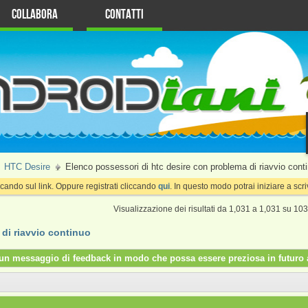
Collabora
Contatti
HTC Desire
Elenco possessori di htc desire con problema di riavvio cont
cando sul link. Oppure registrati cliccando
qui
. In questo modo potrai iniziare a sc
Visualizzazione dei risultati da 1,031 a 1,031 su 10
di riavvio continuo
re un messaggio di feedback in modo che possa essere preziosa in futuro a