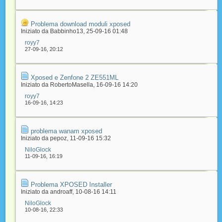
Problema download moduli xposed
Iniziato da
Babbinho13
‎, 25-09-16 01:48
royy7
27-09-16,
20:12
Xposed e Zenfone 2 ZE551ML
Iniziato da
RobertoMasella
‎, 16-09-16 14:20
royy7
16-09-16,
14:23
problema wanam xposed
Iniziato da
pepoz
‎, 11-09-16 15:32
NiloGlock
11-09-16,
16:19
Problema XPOSED Installer
Iniziato da
androaff
‎, 10-08-16 14:11
NiloGlock
10-08-16,
22:33