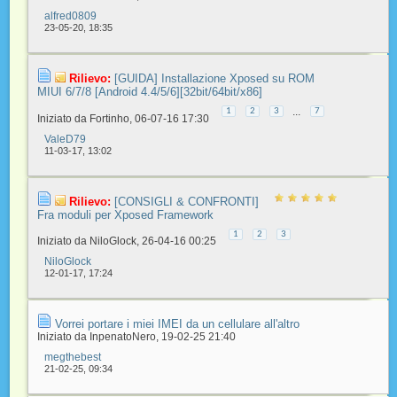
alfred0809
23-05-20,
18:35
Rilievo:
[GUIDA] Installazione Xposed su ROM
MIUI 6/7/8 [Android 4.4/5/6][32bit/64bit/x86]
...
1
2
3
7
Iniziato da
Fortinho
‎, 06-07-16 17:30
ValeD79
11-03-17,
13:02
Rilievo:
[CONSIGLI & CONFRONTI]
Fra moduli per Xposed Framework
1
2
3
Iniziato da
NiloGlock
‎, 26-04-16 00:25
NiloGlock
12-01-17,
17:24
Vorrei portare i miei IMEI da un cellulare all'altro
Iniziato da
InpenatoNero
‎, 19-02-25 21:40
megthebest
21-02-25,
09:34