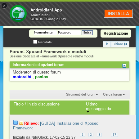
×
Androidiani
Androidiani App
INSTALLA
Androidiani
GRATIS - Google Play
Registrazione
Ricordati?
ultimo
Forum:
Xposed Framework e moduli
Sezione dedicata al Framework Xposed e relativi moduli
Informazioni ed opzioni forum
Moderatori di questo forum
motoralbi
paolov
Strumenti del forum
Cerca forum
Titolo
/
Inizio discussione
Ultimo
messaggio da
Rilievo:
[GUIDA] Installazione di Xposed
Framework
...
1
2
3
37
Iniziato da
NiloGlock
‎, 17-02-15 22:37