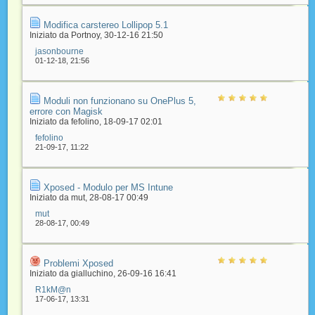
Modifica carstereo Lollipop 5.1
Iniziato da
Portnoy
‎, 30-12-16 21:50
jasonbourne
01-12-18,
21:56
Moduli non funzionano su OnePlus 5,
errore con Magisk
Iniziato da
fefolino
‎, 18-09-17 02:01
fefolino
21-09-17,
11:22
Xposed - Modulo per MS Intune
Iniziato da
mut
‎, 28-08-17 00:49
mut
28-08-17,
00:49
Problemi Xposed
Iniziato da
gialluchino
‎, 26-09-16 16:41
R1kM@n
17-06-17,
13:31