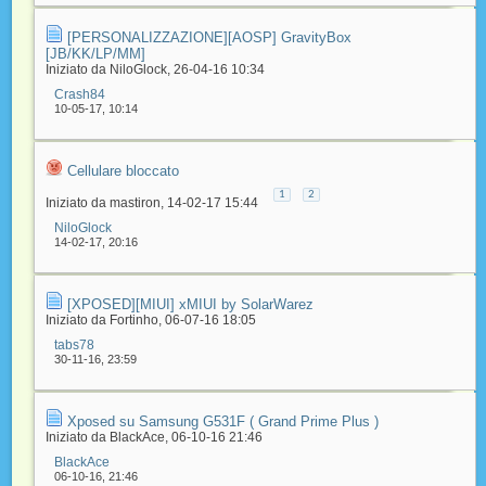
[PERSONALIZZAZIONE][AOSP] GravityBox
[JB/KK/LP/MM]
Iniziato da
NiloGlock
‎, 26-04-16 10:34
Crash84
10-05-17,
10:14
Cellulare bloccato
1
2
Iniziato da
mastiron
‎, 14-02-17 15:44
NiloGlock
14-02-17,
20:16
[XPOSED][MIUI] xMIUI by SolarWarez
Iniziato da
Fortinho
‎, 06-07-16 18:05
tabs78
30-11-16,
23:59
Xposed su Samsung G531F ( Grand Prime Plus )
Iniziato da
BlackAce
‎, 06-10-16 21:46
BlackAce
06-10-16,
21:46