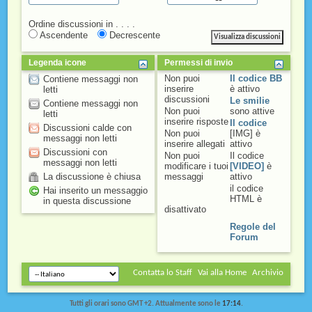
Ordine discussioni in . . . .
Ascendente
Decrescente
Legenda icone
Permessi di invio
Non puoi
Il codice BB
Contiene messaggi non
inserire
è
attivo
letti
discussioni
Le smilie
Contiene messaggi non
Non puoi
sono attive
letti
inserire risposte
Il codice
Discussioni calde con
Non puoi
[IMG] è
messaggi non letti
inserire allegati
attivo
Discussioni con
Non puoi
Il codice
messaggi non letti
modificare i tuoi
[VIDEO]
è
La discussione è chiusa
messaggi
attivo
il codice
Hai inserito un messaggio
HTML è
in questa discussione
disattivato
Regole del
Forum
Contatta lo Staff
Vai alla Home
Archivio
Tutti gli orari sono GMT +2. Attualmente sono le
17:14
.