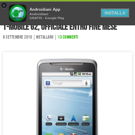
×
Home
Forum
Chi Siamo
Androidiani App
INSTALLA
Androidiani
GRATIS - Google Play
Collabora
Contatti
T-Mobile G2, ufficiale entro fine mese
9 Settembre 2010
Metallaro
13 commenti