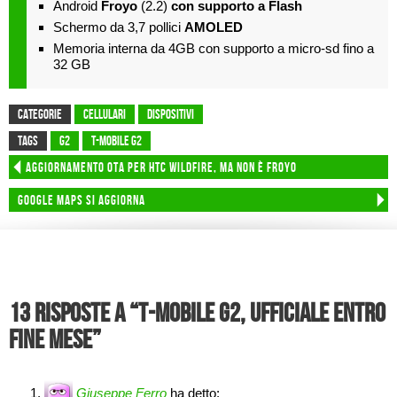
Android
Froyo
(2.2)
con supporto a Flash
Schermo da 3,7 pollici
AMOLED
Memoria interna da 4GB con supporto a micro-sd fino a
32 GB
CATEGORIE
Cellulari
Dispositivi
TAGS
g2
t-mobile G2
Aggiornamento OTA per HTC Wildfire, ma non è Froyo
Google Maps si aggiorna
13 risposte a “T-Mobile G2, ufficiale entro
fine mese”
Giuseppe Ferro
ha detto: