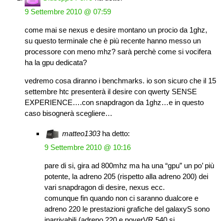
9 Settembre 2010 @ 07:59
come mai se nexus e desire montano un procio da 1ghz,
su questo terminale che è più recente hanno messo un
processore con meno mhz? sarà perchè come si vocifera
ha la gpu dedicata?
vedremo cosa diranno i benchmarks. io son sicuro che il 15
settembre htc presenterà il desire con qwerty SENSE
EXPERIENCE….con snapdragon da 1ghz…e in questo
caso bisognerà scegliere…
matteo1303
ha detto:
9 Settembre 2010 @ 10:16
pare di si, gira ad 800mhz ma ha una “gpu” un po’ più
potente, la adreno 205 (rispetto alla adreno 200) dei
vari snapdragon di desire, nexus ecc.
comunque fin quando non ci saranno dualcore e
adreno 220 le prestazioni grafiche del galaxyS sono
inarrivabili (adreno 220 e poverVR 540 si