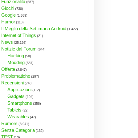
Funzionalità
(587)
Giochi
(730)
Google
(1.589)
Humor
(113)
Il Meglio della Settimana Android
(1.422)
Internet of Things
(21)
News
(25.126)
Notizie dal Forum
(644)
Hacking
(50)
Modding
(587)
Offerte
(2.847)
Problematiche
(297)
Recensioni
(748)
Applicazioni
(112)
Gadgets
(104)
Smartphone
(358)
Tablets
(22)
Wearables
(47)
Rumors
(3.941)
Senza Categoria
(132)
TEST
(13)