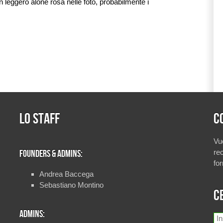
un leggero alone rosa nelle foto, probabilmente i
Lo staff
C
Vu
rec
Founders & Admins:
fo
Andrea Baccega
Sebastiano Montino
C
Admins: