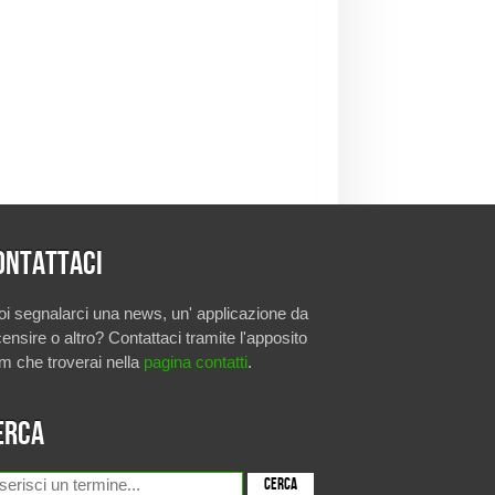
ontattaci
oi segnalarci una news, un' applicazione da
ensire o altro? Contattaci tramite l'apposito
rm che troverai nella
pagina contatti
.
erca