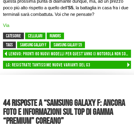
questa prossima punta di diamante dunque, ma, ad un prezzo
poco più alto rispetto a quello dell’
S5
, la battaglia in casa fra i due
terminali sarà combattuta. Voi che ne pensate?
Via
CATEGORIE
Cellulari
Rumors
TAGS
samsung galaxy f
samsung galaxy s5
Lenovo: pronti 60 nuovi modelli per quest’anno (i Motorola non sono inclusi)
LG: registrate tantissime nuove varianti del G3
44 risposte a “Samsung Galaxy F: ancora
foto e informazioni sul top di gamma
“premium” coreano”