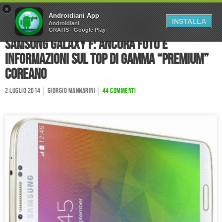
×
Home
Forum
Chi Siamo
Androidiani App
INSTALLA
Androidiani
GRATIS - Google Play
Collabora
Contatti
Samsung Galaxy F: ancora foto e
informazioni sul top di gamma “premium”
coreano
2 Luglio 2014
Giorgio Mannarini
44 commenti