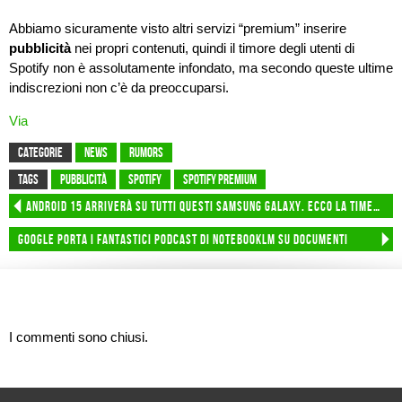
Abbiamo sicuramente visto altri servizi “premium” inserire
pubblicità
nei propri contenuti, quindi il timore degli utenti di
Spotify non è assolutamente infondato, ma secondo queste ultime
indiscrezioni non c’è da preoccuparsi.
Via
CATEGORIE
News
Rumors
TAGS
pubblicità
spotify
Spotify Premium
Android 15 arriverà su tutti questi Samsung Galaxy. Ecco la timeline completa
Google porta i fantastici podcast di NotebookLM su Documenti
I commenti sono chiusi.