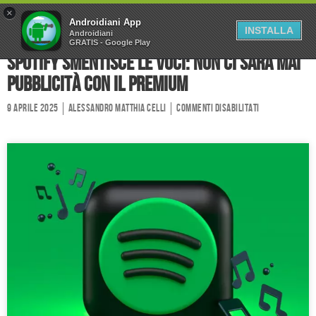
×
Home
Forum
Chi Siamo
Androidiani App
INSTALLA
Androidiani
GRATIS - Google Play
Collabora
Contatti
Spotify smentisce le voci: non ci sarà mai
pubblicità con il Premium
9 Aprile 2025
Alessandro Matthia Celli
Commenti disabilitati