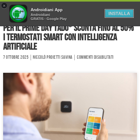
×
Home
Forum
Chi Siamo
Androidiani App
INSTALLA
Androidiani
GRATIS - Google Play
Collabora
Contatti
Per il Prime Day tado° sconta fino al 50%
i termostati smart con intelligenza
artificiale
7 Ottobre 2025
Niccolò Proietti Savina
Commenti disabilitati