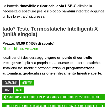
La batteria
rimovibile e ricaricabile via USB-C
elimina la
necessità di sostituire pile, e il
blocco bambini
integrato aggiunge
un livello extra di sicurezza.
tado° Teste Termostatiche Intelligenti X
(unità singola)
Prezzo: 59,99 € (40% di sconto)
Disponibile su Amazon
Ideali per chi desidera
aggiungere un punto di controllo
intelligente
in più alla propria casa, queste teste termostatiche si
installano facilmente e offrono funzioni di
programmazione
automatica
,
geolocalizzazione
e
rilevamento finestre aperte
.
CATEGORIE
Offerte
TAGS
tado
Aggiornamento Google Play Services di ottobre 2025: tutte le novità
Google porta in Italia AI Mode, la ricerca potenziata dall’intelligenza artificiale