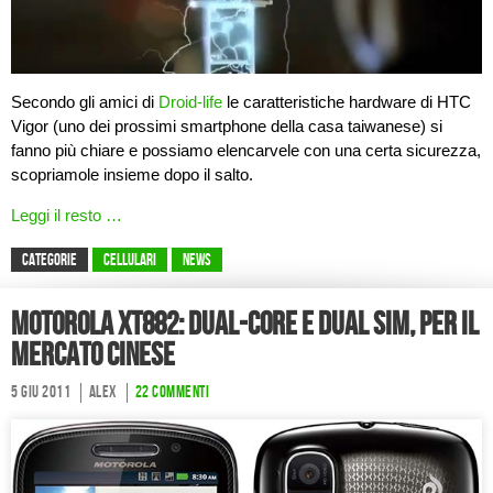
Secondo gli amici di
Droid-life
le caratteristiche hardware di HTC
Vigor (uno dei prossimi smartphone della casa taiwanese) si
fanno più chiare e possiamo elencarvele con una certa sicurezza,
scopriamole insieme dopo il salto.
Leggi il resto …
CATEGORIE
Cellulari
News
Motorola XT882: dual-core e dual SIM, per il
mercato cinese
5 Giu 2011
Alex
22 commenti