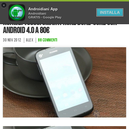
×
Home
Forum
Chi Siamo
Androidiani App
INSTALLA
Androidiani
GRATIS - Google Play
Collabora
Contatti
Huawei T8830: smartphone dual-core con
Android 4.0 a 80€
30 Nov 2012
Alex
88 commenti