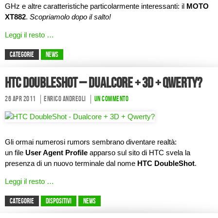
GHz e altre caratteristiche particolarmente interessanti: il
MOTO
XT882
.
Scopriamolo dopo il salto!
Leggi il resto …
CATEGORIE
News
HTC DoubleShot – Dualcore + 3D + Qwerty?
26 Apr 2011
Enrico Andreoli
Un commento
Gli ormai numerosi rumors sembrano diventare realtà:
un file
User Agent Profile
apparso sul sito di HTC svela la
presenza di un nuovo terminale dal nome
HTC DoubleShot
.
Leggi il resto …
CATEGORIE
Dispositivi
News