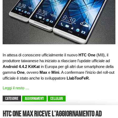
In attesa di conoscere ufficialmente il nuovo
HTC One
(M8), il
produttore taiwanese ha iniziato a rilasciare l’update ufficiale ad
Android 4.4.2 KitKat
in Europa per gli altri due smartphone della
gamma
One
, ovvero
Max
e
Mini
. A confermare l’inizio del roll-out
ufficiale è stato anche lo sviluppatore
LlabTooFeR
.
Leggi il resto …
CATEGORIE
Aggiornamenti
Cellulari
HTC One Max riceve l’aggiornamento ad