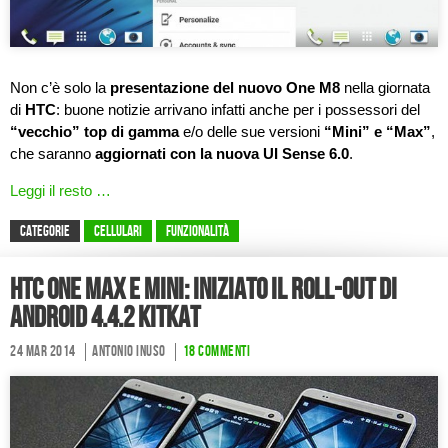
Non c’è solo la
presentazione del nuovo One M8
nella giornata
di
HTC
: buone notizie arrivano infatti anche per i possessori del
“vecchio” top di gamma
e/o delle sue versioni
“Mini” e “Max”
,
che saranno
aggiornati con la nuova UI Sense 6.0
.
Leggi il resto …
CATEGORIE
Cellulari
Funzionalità
HTC One Max e Mini: iniziato il roll-out di
Android 4.4.2 KitKat
24 Mar 2014
Antonio Inuso
18 commenti