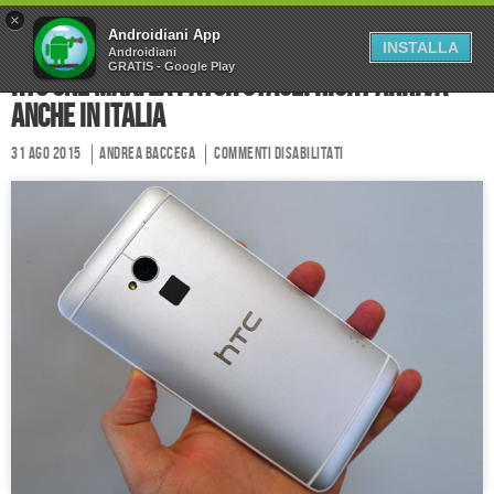
×
Home
Forum
Chi Siamo
Androidiani App
INSTALLA
Androidiani
GRATIS - Google Play
Collabora
Contatti
HTC One Max: la patch Stagefright arriva
anche in Italia
31 Ago 2015
Andrea Baccega
Commenti disabilitati