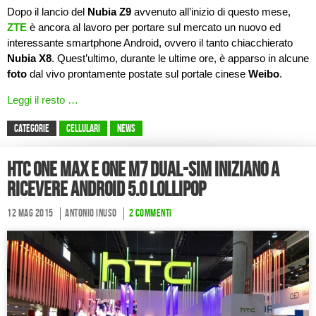
Dopo il lancio del
Nubia Z9
avvenuto all’inizio di questo mese,
ZTE
è ancora al lavoro per portare sul mercato un nuovo ed
interessante smartphone Android, ovvero il tanto chiacchierato
Nubia X8
. Quest’ultimo, durante le ultime ore, è apparso in alcune
foto
dal vivo prontamente postate sul portale cinese
Weibo
.
Leggi il resto …
CATEGORIE
Cellulari
News
HTC One Max e One M7 dual-SIM iniziano a
ricevere Android 5.0 Lollipop
12 Mag 2015
Antonio Inuso
2 commenti