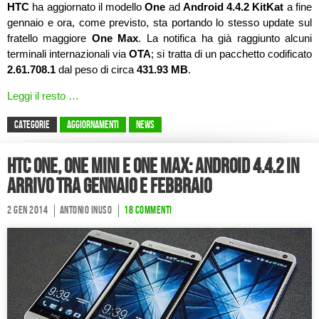
HTC
ha aggiornato il modello
One
ad
Android 4.4.2 KitKat
a fine
gennaio e ora, come previsto, sta portando lo stesso update sul
fratello maggiore
One Max
. La notifica ha già raggiunto alcuni
terminali internazionali via
OTA
; si tratta di un pacchetto codificato
2.61.708.1
dal peso di circa
431.93 MB
.
Leggi il resto …
CATEGORIE
Aggiornamenti
News
HTC One, One Mini e One Max: Android 4.4.2 in
arrivo tra Gennaio e Febbraio
2 Gen 2014
Antonio Inuso
18 commenti