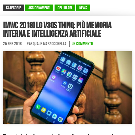
CATEGORIE
Aggiornamenti
Cellulari
News
[MWC 2018] LG V30S ThinQ: più memoria
interna e intelligenza artificiale
25 Feb 2018
Pasquale Marzocchella
Un commento