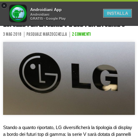
×
Home
Forum
Chi Siamo
Androidiani App
INSTALLA
Androidiani
GRATIS - Google Play
Collabora
Contatti
LG: OLED per la serie V e LCD per la serie G
3 Mag 2018
Pasquale Marzocchella
2 commenti
Stando a quanto riportato, LG diversificherà la tipologia di display
a bordo dei futuri top di gamma: la serie V sarà dotata di pannelli