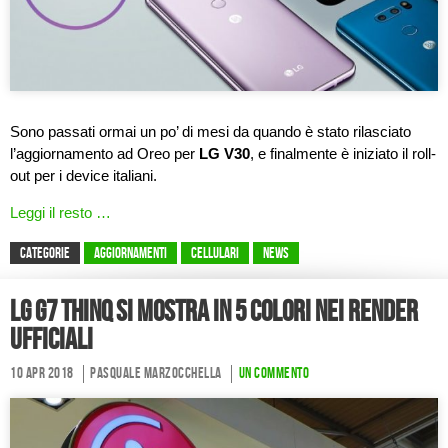
Sono passati ormai un po’ di mesi da quando è stato rilasciato
l’aggiornamento ad Oreo per
LG V30
, e finalmente è iniziato il roll-
out per i device italiani.
Leggi il resto …
CATEGORIE
Aggiornamenti
Cellulari
News
LG G7 ThinQ si mostra in 5 colori nei render
ufficiali
10 Apr 2018
Pasquale Marzocchella
Un commento