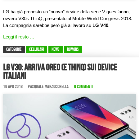
LG ha già proposto un “nuovo” device della serie V quest’anno,
ovvero V30s ThinQ, presentato al Mobile World Congress 2018.
La compagnia sarebbe però già al lavoro su
LG V40
.
Leggi il resto …
CATEGORIE
Cellulari
News
Rumors
LG V30: arriva Oreo (e ThinQ) sui device
italiani
19 Apr 2018
Pasquale Marzocchella
6 commenti