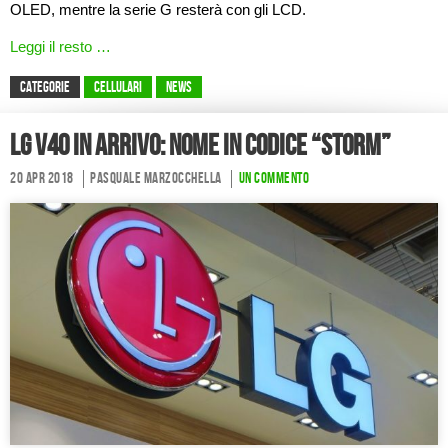
OLED, mentre la serie G resterà con gli LCD.
Leggi il resto …
CATEGORIE
Cellulari
News
LG V40 in arrivo: nome in codice “STORM”
20 Apr 2018
Pasquale Marzocchella
Un commento