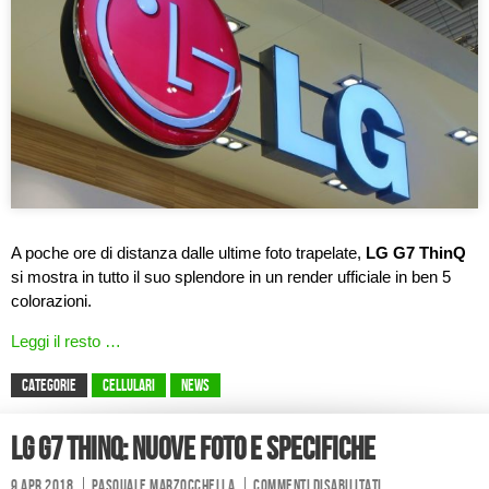
A poche ore di distanza dalle ultime foto trapelate,
LG G7 ThinQ
si mostra in tutto il suo splendore in un render ufficiale in ben 5
colorazioni.
Leggi il resto …
CATEGORIE
Cellulari
News
LG G7 ThinQ: nuove foto e specifiche
9 Apr 2018
Pasquale Marzocchella
Commenti disabilitati