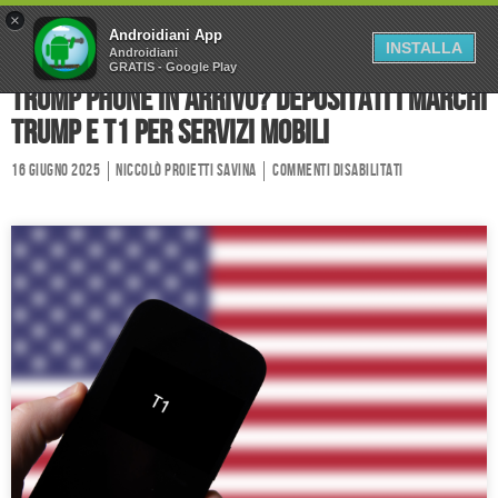
×
Home
Forum
Chi Siamo
Androidiani App
INSTALLA
Androidiani
GRATIS - Google Play
Collabora
Contatti
Trump Phone in arrivo? Depositati i marchi
Trump e T1 per servizi mobili
16 Giugno 2025
Niccolò Proietti Savina
Commenti disabilitati