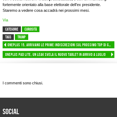
fortemente orientato alla base elettorale dell’ex presidente.
Staremo a vedere cosa accadrà nei prossimi mesi.
Via
CATEGORIE
Curiosità
TAGS
Trump
OnePlus 15, arrivano le prime indiscrezioni sul prossimo top di gamma
OnePlus Pad Lite, un leak svela il nuovo tablet in arrivo a luglio
I commenti sono chiusi.
Social