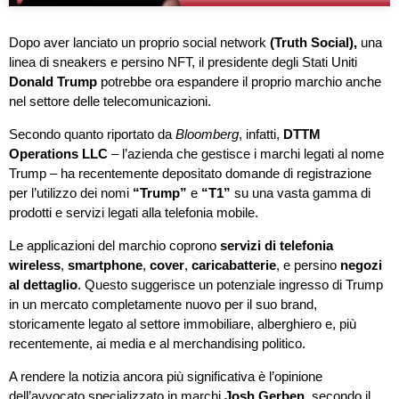
Dopo aver lanciato un proprio social network
(Truth Social),
una
linea di sneakers e persino NFT, il presidente degli Stati Uniti
Donald Trump
potrebbe ora espandere il proprio marchio anche
nel settore delle telecomunicazioni.
Secondo quanto riportato da
Bloomberg
, infatti,
DTTM
Operations LLC
– l’azienda che gestisce i marchi legati al nome
Trump – ha recentemente depositato domande di registrazione
per l’utilizzo dei nomi
“Trump”
e
“T1”
su una vasta gamma di
prodotti e servizi legati alla telefonia mobile.
Le applicazioni del marchio coprono
servizi di telefonia
wireless
,
smartphone
,
cover
,
caricabatterie
, e persino
negozi
al dettaglio
. Questo suggerisce un potenziale ingresso di Trump
in un mercato completamente nuovo per il suo brand,
storicamente legato al settore immobiliare, alberghiero e, più
recentemente, ai media e al merchandising politico.
A rendere la notizia ancora più significativa è l’opinione
dell’avvocato specializzato in marchi
Josh Gerben
, secondo il