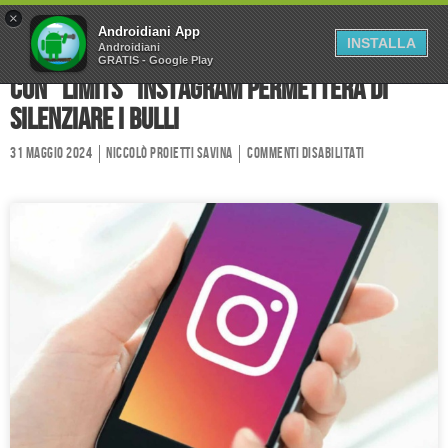
×
Home
Forum
Chi Siamo
Androidiani App
INSTALLA
Androidiani
GRATIS - Google Play
Collabora
Contatti
Con “Limits” Instagram permetterà di
silenziare i bulli
31 Maggio 2024
Niccolò Proietti Savina
Commenti disabilitati