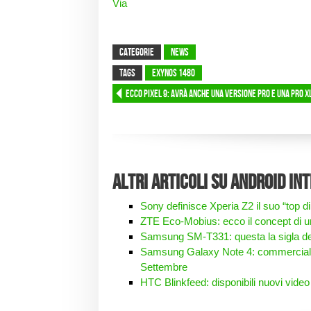
Via
CATEGORIE
News
TAGS
exynos 1480
Ecco Pixel 9: avrà anche una versione Pro e una Pro X
Altri articoli su Android in
Sony definisce Xperia Z2 il suo “top 
ZTE Eco-Mobius: ecco il concept di
Samsung SM-T331: questa la sigla de
Samsung Galaxy Note 4: commercializz
Settembre
HTC Blinkfeed: disponibili nuovi video 