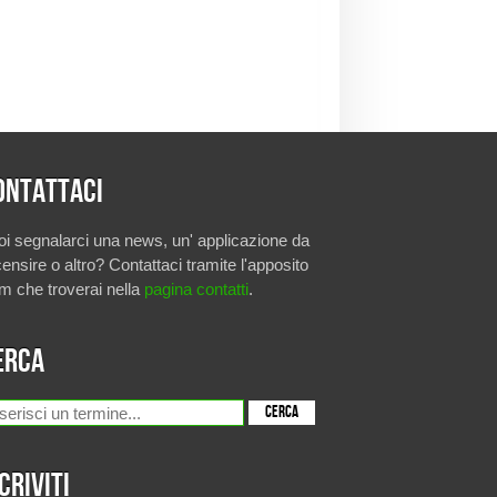
ontattaci
oi segnalarci una news, un' applicazione da
ensire o altro? Contattaci tramite l'apposito
rm che troverai nella
pagina contatti
.
erca
criviti