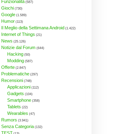
Funzionalità
(587)
Giochi
(730)
Google
(1.589)
Humor
(113)
Il Meglio della Settimana Android
(1.422)
Internet of Things
(21)
News
(25.126)
Notizie dal Forum
(644)
Hacking
(50)
Modding
(587)
Offerte
(2.847)
Problematiche
(297)
Recensioni
(748)
Applicazioni
(112)
Gadgets
(104)
Smartphone
(358)
Tablets
(22)
Wearables
(47)
Rumors
(3.941)
Senza Categoria
(132)
TEST
(13)