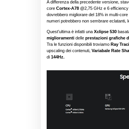
A differenza della precedente versione, sta
core
Cortex-A78
@2,75 GHz e 6 efficiency
dovrebbero migliorare del 18% in multi-core e
numeri potrebbero non sembrare eclatanti, l
Quest’ultima è infatti una
Xclipse 530
basata
miglioramenti
delle
prestazioni grafiche 
Tra le funzioni disponibili troviamo
Ray Trac
upscaling dei contenuti,
Variabale Rate Sh
di
144Hz.