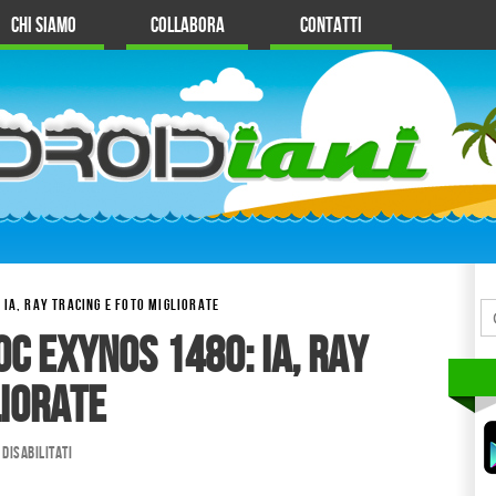
Chi Siamo
Collabora
Contatti
 IA, RAY TRACING E FOTO MIGLIORATE
oC Exynos 1480: IA, Ray
liorate
disabilitati