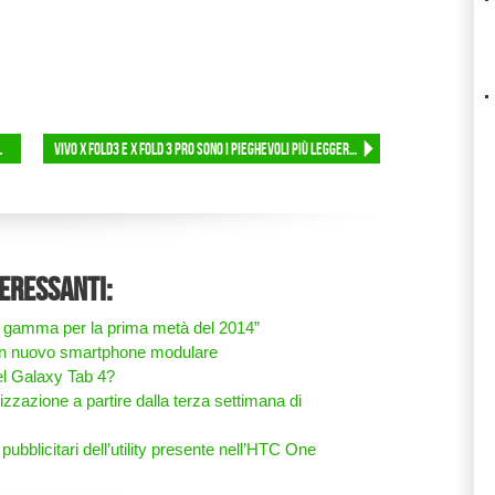
L
Vivo X Fold3 e X Fold 3 Pro sono i pieghevoli più leggeri al mondo
teressanti:
di gamma per la prima metà del 2014”
 un nuovo smartphone modulare
l Galaxy Tab 4?
azione a partire dalla terza settimana di
pubblicitari dell’utility presente nell’HTC One