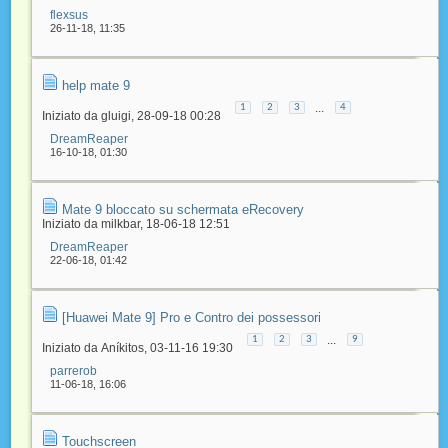
flexsus
26-11-18,
11:35
help mate 9
...
1
2
3
4
Iniziato da
gluigi
‎, 28-09-18 00:28
DreamReaper
16-10-18,
01:30
Mate 9 bloccato su schermata eRecovery
Iniziato da
milkbar
‎, 18-06-18 12:51
DreamReaper
22-06-18,
01:42
[Huawei Mate 9] Pro e Contro dei possessori
...
1
2
3
9
Iniziato da
Aníkitos
‎, 03-11-16 19:30
parrerob
11-06-18,
16:06
Touchscreen