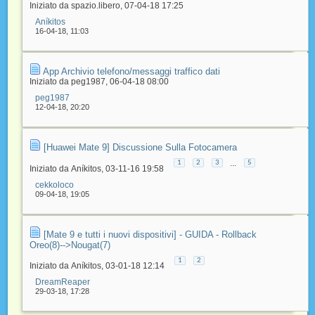
Iniziato da
spazio.libero
‎, 07-04-18 17:25
Aníkitos
16-04-18,
11:03
App Archivio telefono/messaggi traffico dati
Iniziato da
peg1987
‎, 06-04-18 08:00
peg1987
12-04-18,
20:20
[Huawei Mate 9] Discussione Sulla Fotocamera
...
1
2
3
5
Iniziato da
Aníkitos
‎, 03-11-16 19:58
cekkoloco
09-04-18,
19:05
[Mate 9 e tutti i nuovi dispositivi] - GUIDA - Rollback
Oreo(8)-->Nougat(7)
1
2
Iniziato da
Aníkitos
‎, 03-01-18 12:14
DreamReaper
29-03-18,
17:28