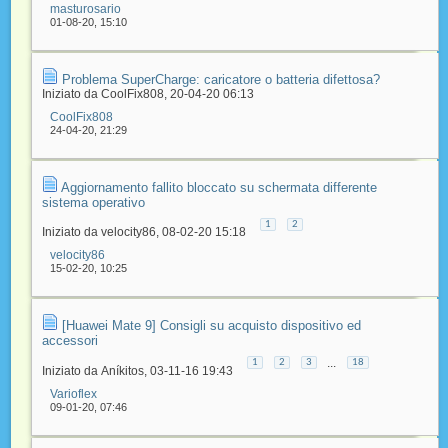
masturosario
01-08-20,
15:10
Problema SuperCharge: caricatore o batteria difettosa?
Iniziato da
CoolFix808
‎, 20-04-20 06:13
CoolFix808
24-04-20,
21:29
Aggiornamento fallito bloccato su schermata differente
sistema operativo
1
2
Iniziato da
velocity86
‎, 08-02-20 15:18
velocity86
15-02-20,
10:25
[Huawei Mate 9] Consigli su acquisto dispositivo ed
accessori
...
1
2
3
18
Iniziato da
Aníkitos
‎, 03-11-16 19:43
Varioflex
09-01-20,
07:46