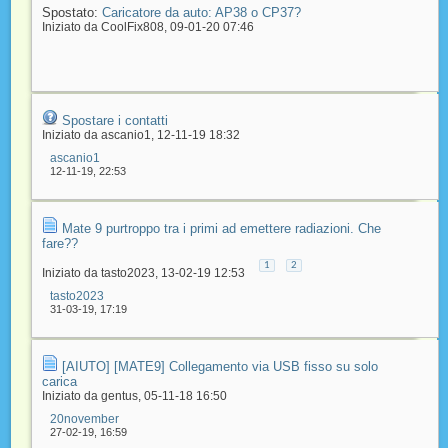
Spostato:
Caricatore da auto: AP38 o CP37?
Iniziato da
CoolFix808
‎, 09-01-20 07:46
Spostare i contatti
Iniziato da
ascanio1
‎, 12-11-19 18:32
ascanio1
12-11-19,
22:53
Mate 9 purtroppo tra i primi ad emettere radiazioni. Che
fare??
1
2
Iniziato da
tasto2023
‎, 13-02-19 12:53
tasto2023
31-03-19,
17:19
[AIUTO] [MATE9] Collegamento via USB fisso su solo
carica
Iniziato da
gentus
‎, 05-11-18 16:50
20november
27-02-19,
16:59