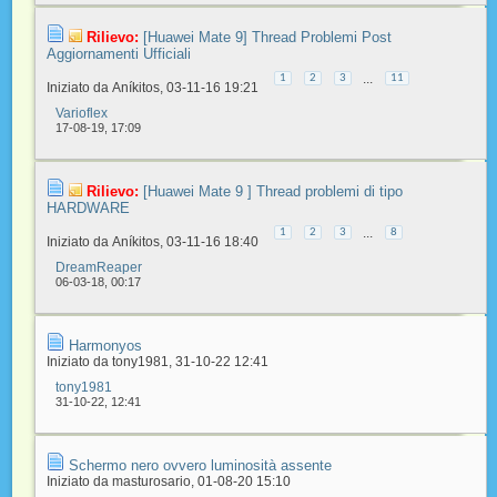
Rilievo:
[Huawei Mate 9] Thread Problemi Post
Aggiornamenti Ufficiali
...
1
2
3
11
Iniziato da
Aníkitos
‎, 03-11-16 19:21
Varioflex
17-08-19,
17:09
Rilievo:
[Huawei Mate 9 ] Thread problemi di tipo
HARDWARE
...
1
2
3
8
Iniziato da
Aníkitos
‎, 03-11-16 18:40
DreamReaper
06-03-18,
00:17
Harmonyos
Iniziato da
tony1981
‎, 31-10-22 12:41
tony1981
31-10-22,
12:41
Schermo nero ovvero luminosità assente
Iniziato da
masturosario
‎, 01-08-20 15:10