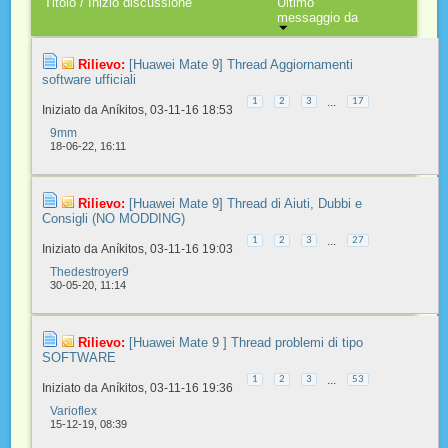
Titolo
/
Inizio discussione
Ultimo
messaggio da
Rilievo:
[Huawei Mate 9] Thread Aggiornamenti
software ufficiali
...
1
2
3
17
Iniziato da
Aníkitos
‎, 03-11-16 18:53
9mm
18-06-22,
16:11
Rilievo:
[Huawei Mate 9] Thread di Aiuti, Dubbi e
Consigli (NO MODDING)
...
1
2
3
27
Iniziato da
Aníkitos
‎, 03-11-16 19:03
Thedestroyer9
30-05-20,
11:14
Rilievo:
[Huawei Mate 9 ] Thread problemi di tipo
SOFTWARE
...
1
2
3
53
Iniziato da
Aníkitos
‎, 03-11-16 19:36
Varioflex
15-12-19,
08:39