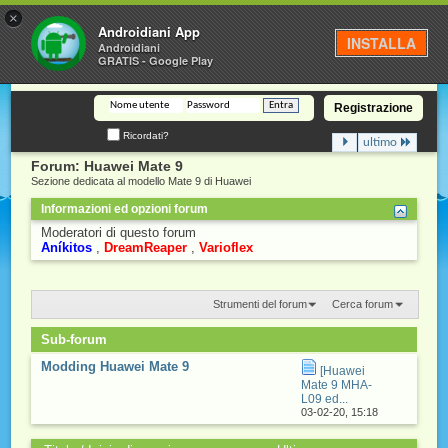
×
Androidiani
Androidiani App
INSTALLA
Androidiani
GRATIS - Google Play
Registrazione
Ricordati?
ultimo
Forum:
Huawei Mate 9
Sezione dedicata al modello Mate 9 di Huawei
Informazioni ed opzioni forum
Moderatori di questo forum
Aníkitos
DreamReaper
Varioflex
Strumenti del forum
Cerca forum
Sub-forum
Modding Huawei Mate 9
[Huawei
Mate 9 MHA-
L09 ed...
03-02-20,
15:18