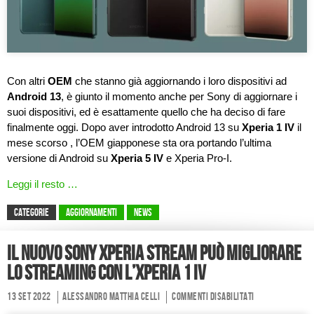
Con altri
OEM
che stanno già aggiornando i loro dispositivi ad
Android 13
, è giunto il momento anche per Sony di aggiornare i
suoi dispositivi, ed è esattamente quello che ha deciso di fare
finalmente oggi. Dopo
aver introdotto Android 13 su
Xperia 1 IV
il
mese scorso
, l’OEM giapponese sta ora portando l’ultima
versione di Android su
Xperia 5 IV
e Xperia Pro-I.
Leggi il resto …
CATEGORIE
Aggiornamenti
News
Il nuovo Sony Xperia Stream può migliorare
lo streaming con l’Xperia 1 IV
13 Set 2022
Alessandro Matthia Celli
Commenti disabilitati