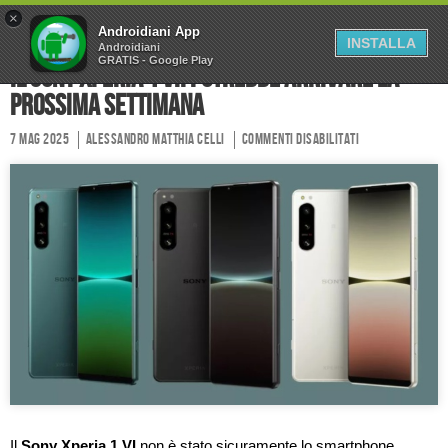
×
Home
Forum
Chi Siamo
Androidiani App
INSTALLA
Androidiani
GRATIS - Google Play
Collabora
Contatti
Il Sony Xperia 1 VII potrebbe arrivare la
prossima settimana
7 Mag 2025
Alessandro Matthia Celli
Commenti disabilitati
Il
Sony Xperia 1 VI
non è stato sicuramente lo smartphone